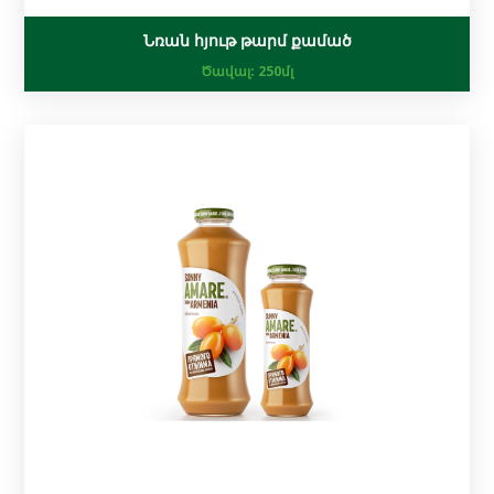
Նռան հյութ թարմ քամած
Ծավալ:
250մլ