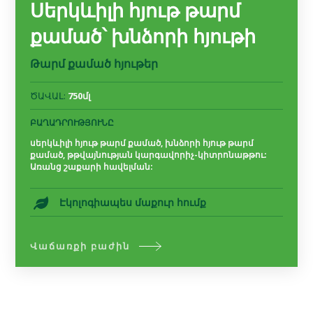
Սերկևիլի հյութ թարմ
քամած՝ խնձորի հյութի
Թարմ քամած հյութեր
ԾԱՎԱԼ:
750մլ
ԲԱՂԱԴՐՈՒԹՅՈՒՆԸ
սերկևիլի հյութ թարմ քամած, խնձորի հյութ թարմ
քամած, թթվայնության կարգավորիչ-կիտրոնաթթու:
Առանց շաքարի հավելման:
Էկոլոգիապես մաքուր հումք
Վաճառքի բաժին