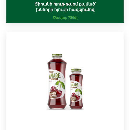
Ծիրանի հյութ թարմ քամած՝
խնձորի հյութի հավելումով
Ծավալ:
750մլ