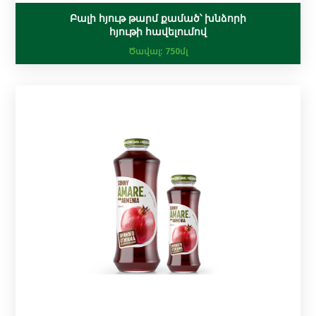
Բալի հյութ թարմ քամած՝ խնձորի
հյութի հավելումով
Ծավալ:
750մլ