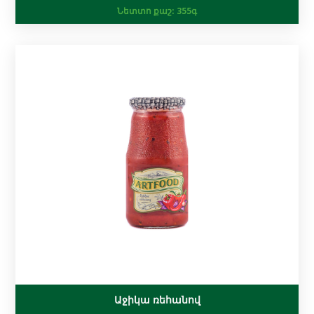
Նետտո քաշ:
355գ
Աջիկա ռեհանով