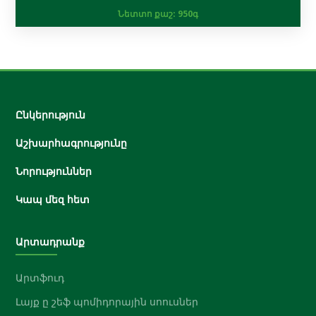
Նետտո քաշ:
950գ
Ընկերություն
Աշխարհագրությունը
Նորություններ
Կապ մեզ հետ
Արտադրանք
Արտֆուդ
Լայք ը շեֆ պոմիդորային սոուսներ