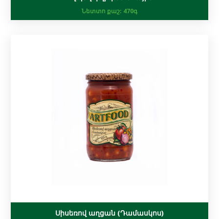
Նետտո քաշ:
470գ
Սիսեռով աղցան (Դամասկոս)