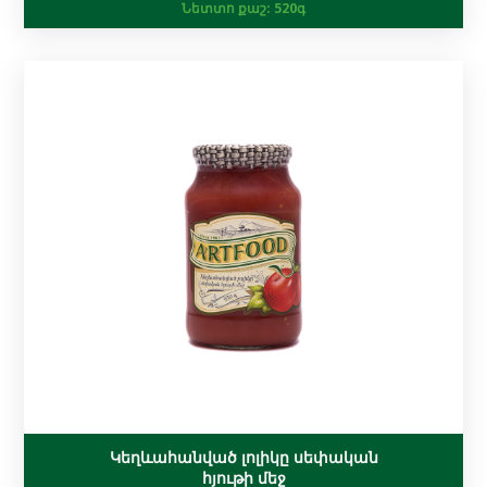
Նետտո քաշ:
520գ
Կեղևահանված լոլիկը սեփական
հյութի մեջ