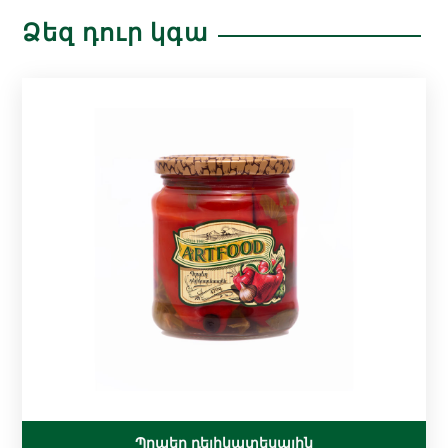
Ձեզ դուր կգա
Պղպեղ դելիկատեսային