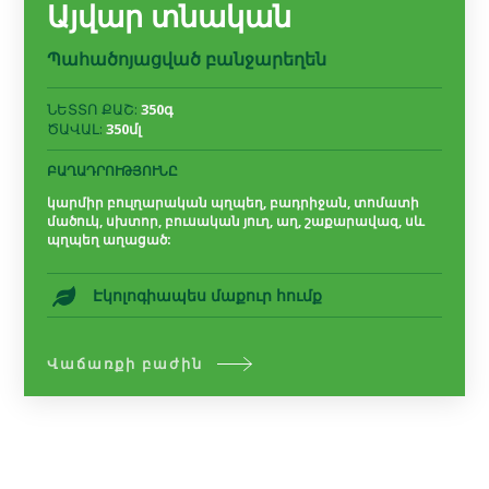
Այվար տնական
Պահածոյացված բանջարեղեն
ՆԵՏՏՈ ՔԱՇ:
350գ
ԾԱՎԱԼ:
350մլ
ԲԱՂԱԴՐՈՒԹՅՈՒՆԸ
կարմիր բուլղարական պղպեղ, բադրիջան, տոմատի
մածուկ, սխտոր, բուսական յուղ, աղ, շաքարավազ, սև
պղպեղ աղացած:
Էկոլոգիապես մաքուր հումք
Վաճառքի բաժին