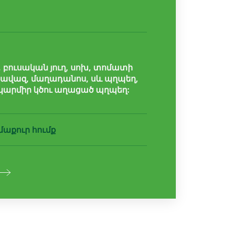
 բուսական յուղ, սոխ, տոմատի
րավազ, մաղադանոս, սև պղպեղ,
կարմիր կծու աղացած պղպեղ:
մաքուր հումք