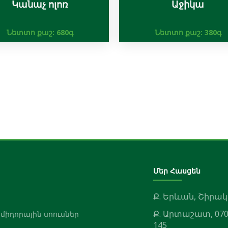
Կանաչ ոլոռ
Աջիկա
Նետտո քաշ:
680գ
Նետտո քաշ:
380գ
Մեր Հասցեն
Ք. Երևան, Շիրակ
Ք. Արտաշատ, 070
ոմիդորային սոուսներ
145