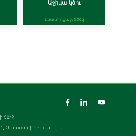
Աջիկա կծու
Նետտո քաշ:
520գ
ի 90/2
1, Օգոստոսի 23-ի փողոց,