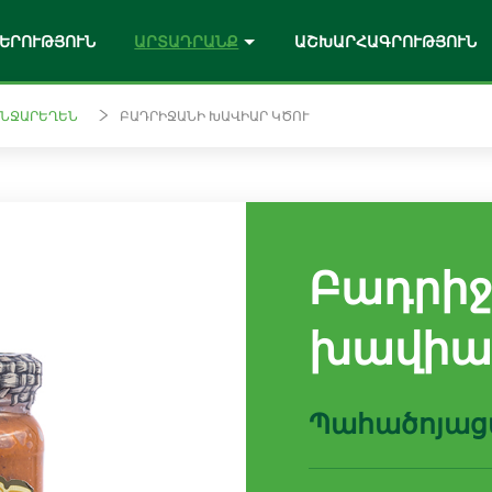
ԵՐՈՒԹՅՈՒՆ
ԱՐՏԱԴՐԱՆՔ
ԱՇԽԱՐՀԱԳՐՈՒԹՅՈՒՆ
ԱՆՋԱՐԵՂԵՆ
ԲԱԴՐԻՋԱՆԻ ԽԱՎԻԱՐ ԿԾՈՒ
յք ը շեֆ պոմիդորային սոուսներ
դորային սոուսներ Լայք ը շեֆ
առէ թարմ քամած, առանց
Բադրի
քարի հյութեր
խավիար
 քամած հյութեր
Պահածոյաց