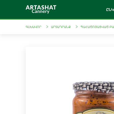
ԸՆԿ
ԳԼԽԱՎՈՐ
ԱՐՏԱԴՐԱՆՔ
ՊԱՀԱԾՈՅԱՑՎԱԾ Բ
Արտֆուդ
Լա
Պահածոյացված
Պոմի
բանջարեղեն
Մարինադներ
Ամ
Կոմպոտներ
շա
Մուրաբաներ
Թարմ
Ջեմ
Քացախներ
Կետչուպներ