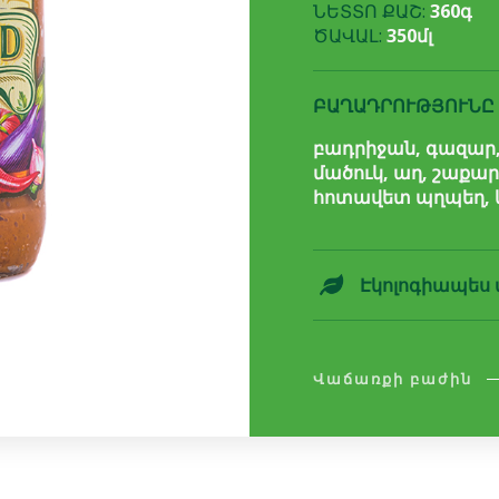
ՆԵՏՏՈ ՔԱՇ:
360գ
ԾԱՎԱԼ:
350մլ
ԲԱՂԱԴՐՈՒԹՅՈՒՆԸ
բադրիջան, գազար,
մածուկ, աղ, շաքա
հոտավետ պղպեղ, 
Էկոլոգիապես 
Վաճառքի բաժին