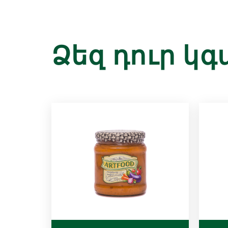
Ձեզ դուր կգ