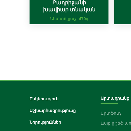
Բադրիջանի
խավիար տնական
Նետտո քաշ:
470գ
Արտադրանք
Ընկերություն
Աշխարհագրությունը
Արտֆուդ
Նորություններ
Լայք ը շեֆ պ