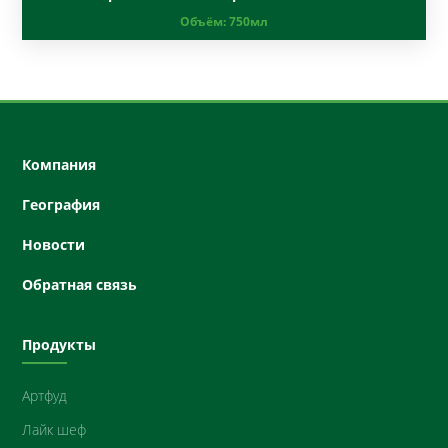
Объём:
750мл
Компания
География
Новости
Oбратная связь
Продукты
Артфуд
Лайк шеф