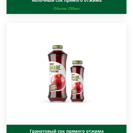
Яблочный сок прямого отжима
Объём:
250мл
Гранатовый сок прямого отжима