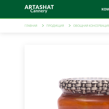
КО
ГЛАВНАЯ
ПРОДУКЦИЯ
ОВОЩНАЯ КОНСЕРВАЦИ
Артфуд
Лай
Овощная консервация
Томатн
Маринады
Ама
Компоты
Варенья
Свежев
Джемы
Уксусы
Кетчупы