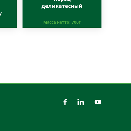
деликатесный
у
Масса нетто:
700г