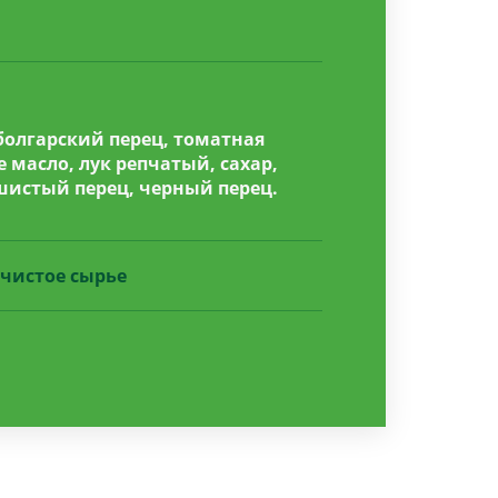
болгарский перец, томатная
е масло, лук репчатый, сахар,
шистый перец, черный перец.
чистое сырье