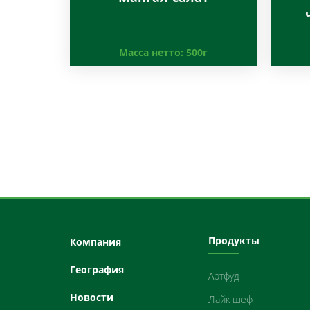
Масса нетто:
500г
Продукты
Компания
География
Артфуд
Новости
Лайк шеф