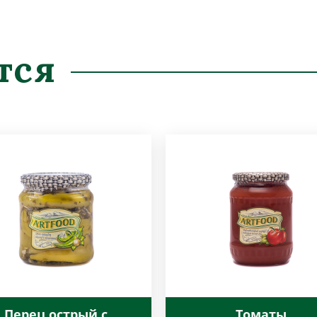
тся
Перец острый с
Томаты