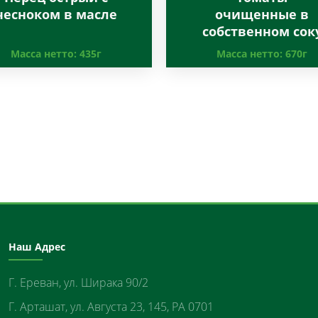
чесноком в масле
очищенные в
собственном сок
Масса нетто:
435г
Масса нетто:
670г
Наш Адрес
Г. Ереван, ул. Ширака 90/2
Г. Арташат, ул. Августа 23, 145, РА 0701