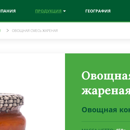
МПАНИЯ
ПРОДУКЦИЯ
ГЕОГРАФИЯ
Я
ОВОЩНАЯ СМЕСЬ ЖАРЕНАЯ
к шеф
Нaтурa
ые соусы
Соки и нектары
рe
Витамикс
Овощна
ыжетые соки
Витаминизированные напитки
жарена
Овощная ко