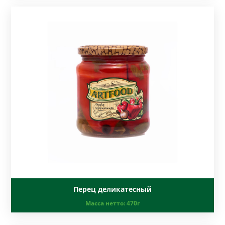
Перец деликатесный
Масса нетто:
470г