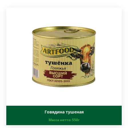
Говядина тушеная
Масса нетто:
550г