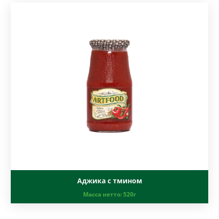
Аджика с тмином
Масса нетто:
520г