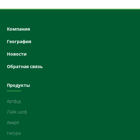
Компания
География
Новости
Oбратная связь
Продукты
Артфуд
Лайк шеф
Амарe
Нaтурa