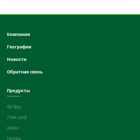
Компания
География
Новости
Oбратная связь
Продукты
Артфуд
Лайк шеф
Амарe
Нaтурa