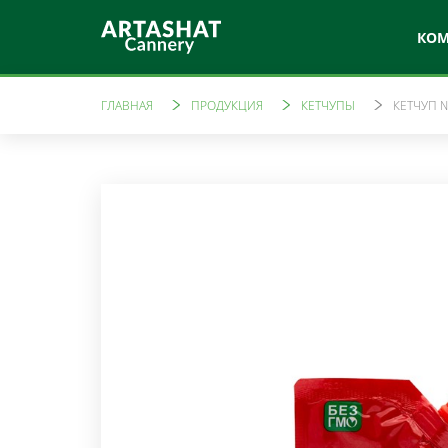
КО
ГЛАВНАЯ
ПРОДУКЦИЯ
КЕТЧУПЫ
КЕТЧУП 
Артфуд
Лай
Овощная консервация
Томатн
Маринады
Ама
Компоты
Варенья
Свежев
Джемы
Уксусы
Кетчупы