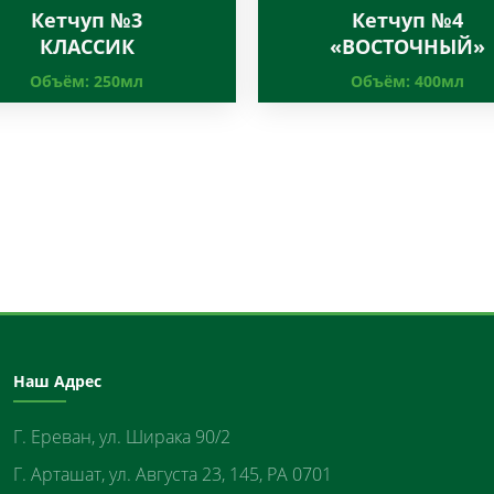
Кетчуп №3
Кетчуп №4
КЛАССИК
«ВОСТОЧНЫЙ»
Объём:
250мл
Объём:
400мл
Наш Адрес
Г. Ереван, ул. Ширака 90/2
Г. Арташат, ул. Августа 23, 145, РА 0701