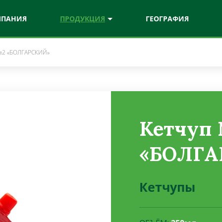
МПАНИЯ
ПРОДУКЦИЯ
ГЕОГРАФИЯ
№2 «БОЛГАРСКИЙ»
к шеф
Нaтурa
ые соусы
Соки и нектары
рe
Витамикс
Кетчуп
ыжетые соки
Витаминизированные напитки
«БОЛГА
Кетчупы