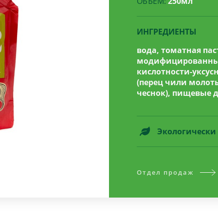
ОБЪЁМ:
250мл
ИНГРЕДИЕНТЫ
вода, томатная паст
модифицированный
кислотности-уксус
(перец чили молот
чеснок), пищевые 
Экологически 
Отдел продаж