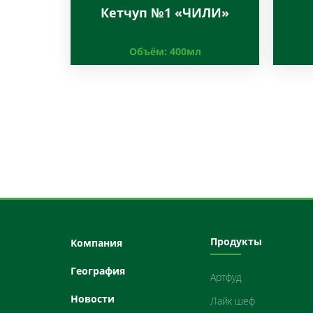
Кетчуп №1 «ЧИЛИ»
Объём:
400мл
Продукты
Компания
География
Артфуд
Новости
Лайк шеф