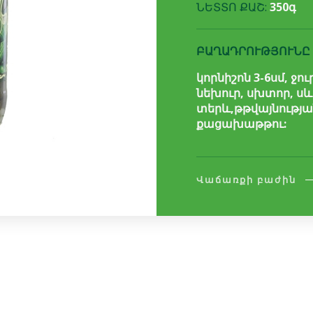
ՆԵՏՏՈ ՔԱՇ:
350գ
ԲԱՂԱԴՐՈՒԹՅՈՒՆԸ
կորնիշոն 3-6սմ, ջ
նեխուր, սխտոր, ս
տերև,թթվայնությա
քացախաթթու:
Վաճառքի բաժին