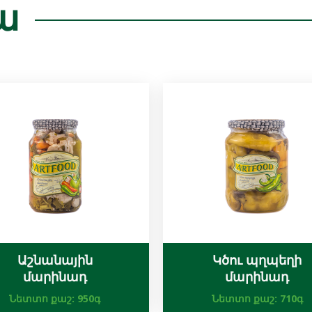
ա
Աշնանային
Կծու պղպեղի
մարինադ
մարինադ
Նետտո քաշ:
950գ
Նետտո քաշ:
710գ