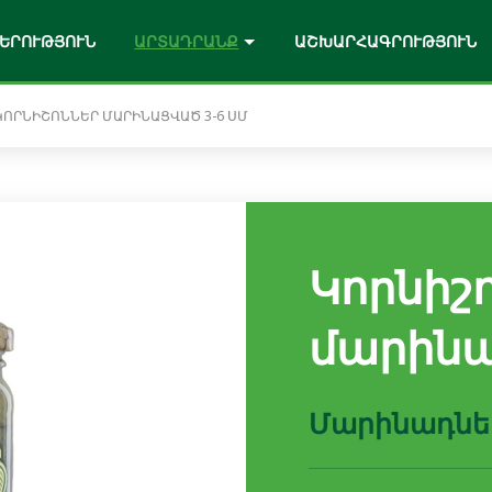
ԵՐՈՒԹՅՈՒՆ
ԱՐՏԱԴՐԱՆՔ
ԱՇԽԱՐՀԱԳՐՈՒԹՅՈՒՆ
ԿՈՐՆԻՇՈՆՆԵՐ ՄԱՐԻՆԱՑՎԱԾ 3-6 ՍՄ
յք ը շեֆ պոմիդորային սոուսներ
դորային սոուսներ Լայք ը շեֆ
առէ թարմ քամած, առանց
Կորնիշ
քարի հյութեր
մարինա
 քամած հյութեր
Մարինադնե