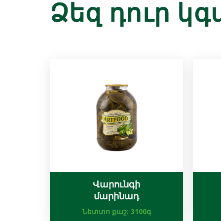
Ձեզ դուր կգ
Վարունգի
մարինադ
Նետտո քաշ:
3100գ