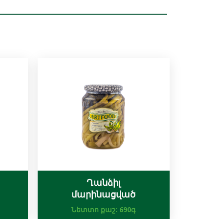
Ղանձիլ
մարինացված
Նետտո քաշ:
690գ