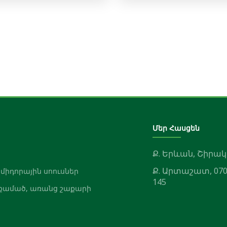
Մեր Հասցեն
Ք. Երևան, Շիրակ
Ք. Արտաշատ, 070
ոմիդորային սոուսներ
145
քամած, առանց շաքարի