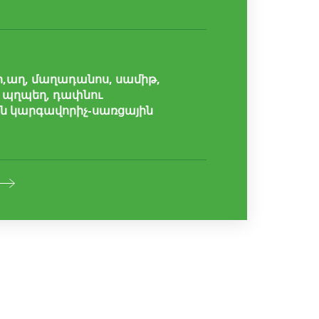
ուր,աղ, մաղադանոս, սամիթ,
և պղպեղ, դափնու
ն կարգավորիչ-սառցային