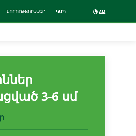
ՆՈՐՈՒԹՅՈՒՆՆԵՐ
ԿԱՊ
AM
Նատուրա
Հյութեր և նեկտարներ
Վիտամիքս
ոններ
Վիտամինացված
ըմպելիքներ
ցված 3-6 սմ
ր