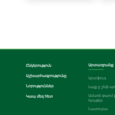
Արտադրանք
Ընկերություն
Աշխարհագրությունը
Արտֆուդ
Նորություններ
Լայք ը շեֆ պ
Ամառէ թարմ 
Կապ մեզ հետ
հյութեր
Նատուրա