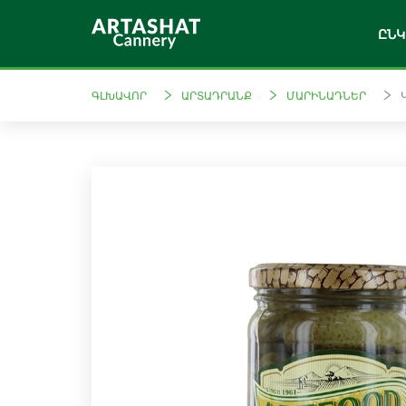
ԸՆԿ
ԳԼԽԱՎՈՐ
ԱՐՏԱԴՐԱՆՔ
ՄԱՐԻՆԱԴՆԵՐ
Արտֆուդ
Լա
Պահածոյացված
Պոմի
բանջարեղեն
Մարինադներ
Ամ
Կոմպոտներ
շա
Մուրաբաներ
Թարմ
Ջեմ
Քացախներ
Կետչուպներ