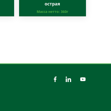
острая
Масса нетто:
360г