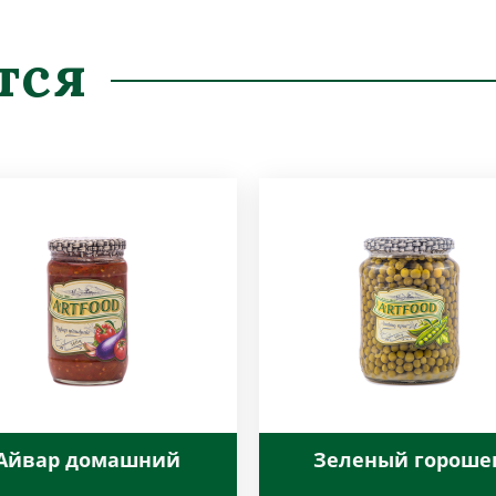
тся
Айвар домашний
Зеленый гороше