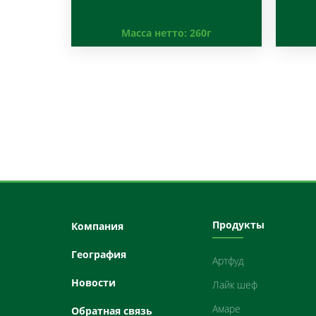
Масса нетто:
260г
Продукты
Компания
География
Артфуд
Новости
Лайк шеф
Амарe
Oбратная связь