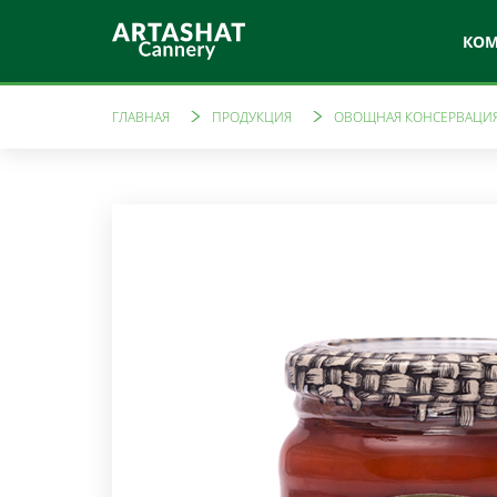
КО
ГЛАВНАЯ
ПРОДУКЦИЯ
ОВОЩНАЯ КОНСЕРВАЦИ
Артфуд
Лай
Овощная консервация
Томатн
Маринады
Ама
Компоты
Варенья
Свежев
Джемы
Уксусы
Кетчупы