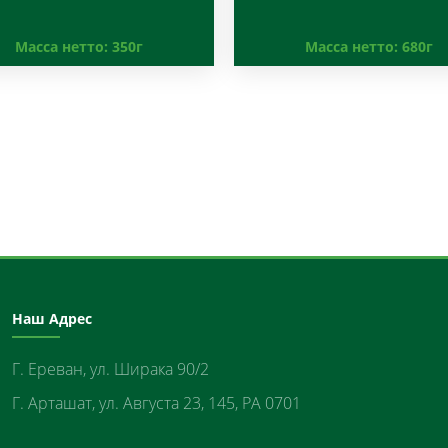
Масса нетто:
350г
Масса нетто:
680г
Наш Адрес
Г. Ереван, ул. Ширака 90/2
Г. Арташат, ул. Августа 23, 145, РА 0701