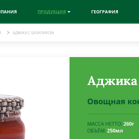
МПАНИЯ
ПРОДУКЦИЯ
ГЕОГРАФИЯ
Я
АДЖИКА С БАЗИЛИКОМ
к шеф
Нaтурa
ые соусы
Соки и нектары
рe
Витамикс
Аджика 
ыжетые соки
Витаминизированные напитки
Овощная ко
МАССА НЕТТО:
260г
ОБЪЁМ:
250мл