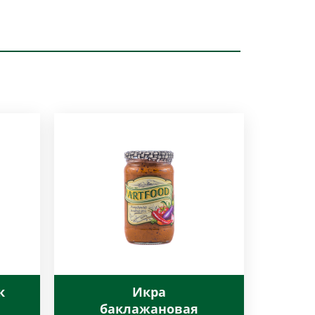
к
Икра
баклажановая